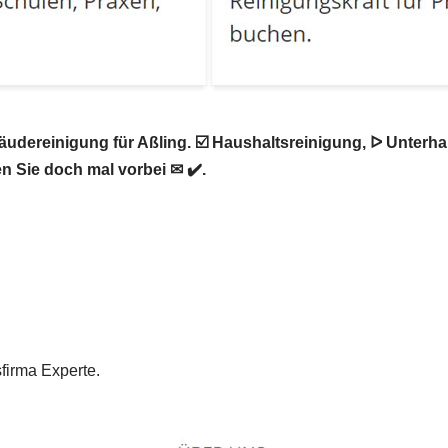
ereinigung für Aßling. ☑️ Haushaltsreinigung, ᐅ Unterhalt
 Sie doch mal vorbei ✉ ✔️.
firma Experte.